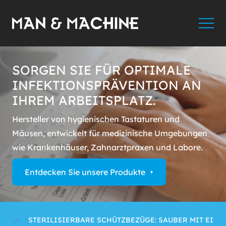
SORGEN SIE FÜR OPTIMALE
INFEKTIONSPRÄVENTION AN
IHREM ARBEITSPLATZ.
Hersteller von hygienischen Tastaturen und
Mäusen, entwickelt für medizinische Umgebungen
wie Krankenhäuser, Zahnarztpraxen und Labore.
Entdecken Sie unsere Produkte
STERILISIERBARE SCHÜTZBEZÜGE: SAUBER MIT EIN