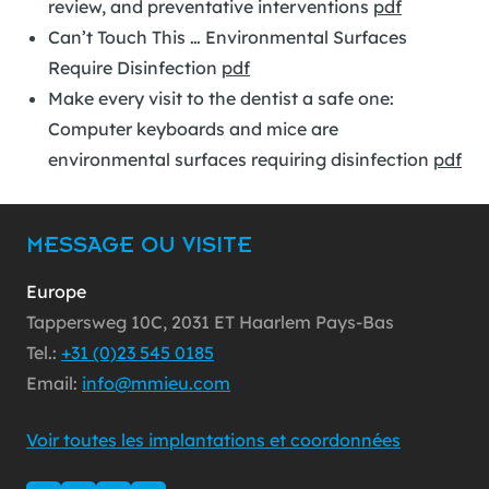
review, and preventative interventions
pdf
Can’t Touch This … Environmental Surfaces
Require Disinfection
pdf
Make every visit to the dentist a safe one:
Computer keyboards and mice are
environmental surfaces requiring disinfection
pdf
MESSAGE OU VISITE
Europe
Tappersweg 10C, 2031 ET Haarlem Pays-Bas
Tel.:
+31 (0)23 545 0185
Email:
info@mmieu.com
Voir toutes les implantations et coordonnées