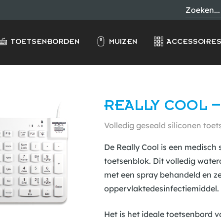
TOETSENBORDEN
MUIZEN
ACCESSOIRE
REALLY COOL –
Volledig geseald siliconen to
De Really Cool is een medisch
toetsenblok. Dit volledig wat
met een spray behandeld en z
oppervlaktedesinfectiemiddel.
Het is het ideale toetsenbord 