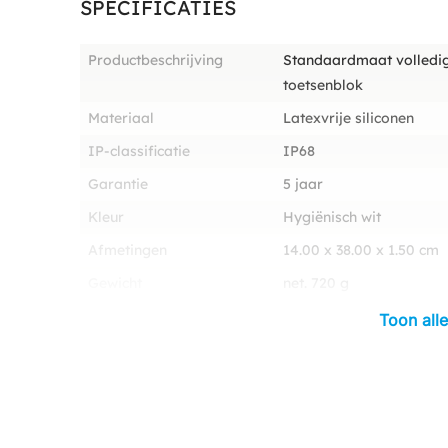
SPECIFICATIES
Productbeschrijving
Standaardmaat volledig
toetsenblok
Materiaal
Latexvrije siliconen
IP-classificatie
IP68
Garantie
5 jaar
Kleur
Hygiënisch wit
Afmetingen
14.00 x 38.00 x 1.50 cm
Gewicht
net. 720 g
Toon alle