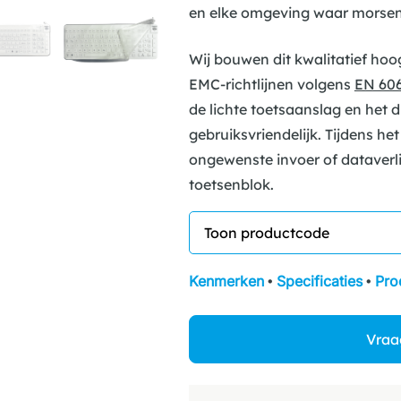
en elke omgeving waar morsen o
Wij bouwen dit kwalitatief hoo
EMC-richtlijnen volgens
EN 606
de lichte toetsaanslag en het du
gebruiksvriendelijk. Tijdens he
ongewenste invoer of dataverli
toetsenblok.
Kenmerken
•
Specificaties
•
Pro
Vraa