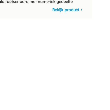
ald toetsenbord met numeriek gedeelte
Draadlo
Bekijk product