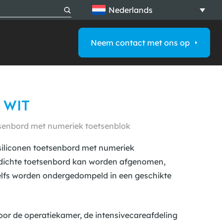
Nederlands
S
Neem contact met ons op
 WIT
etsenbord met numeriek toetsenblok
 siliconen toetsenbord met numeriek
erdichte toetsenbord kan worden afgenomen,
elfs worden ondergedompeld in een geschikte
voor de operatiekamer, de intensivecareafdeling