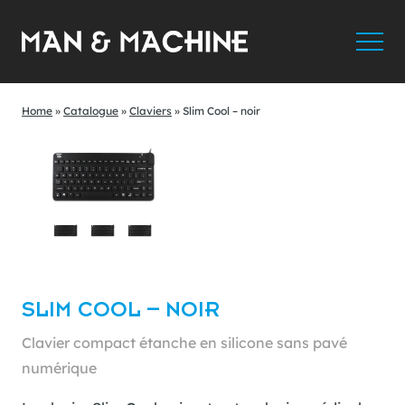
Home
»
Catalogue
»
Claviers
»
Slim Cool – noir
SLIM COOL – NOIR
Clavier compact étanche en silicone sans pavé
numérique