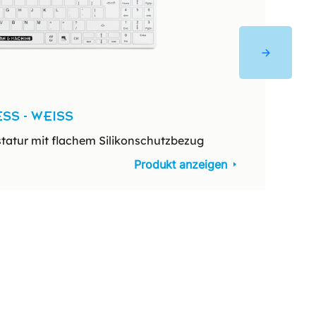
SS - WEISS
ITS C
atur mit flachem Silikonschutzbezug
Kompakt
Produkt anzeigen