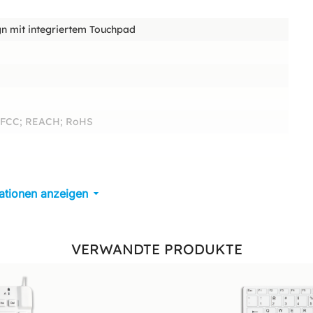
gn mit integriertem Touchpad
; FCC; REACH; RoHS
kationen anzeigen
VERWANDTE PRODUKTE