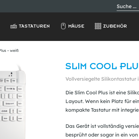
TASTATUREN
MÄUSE
ZUBEHÖR
Plus – weiß
SLIM COOL PLUS
Vollversiegelte Silikontastatu
Die Slim Cool Plus ist eine Sili
Layout. Wenn kein Platz für ei
kompakte Tastatur mit integri
Das Gerät ist vollständig vers
besprüht oder sogar in ein vo