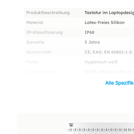
Produktbeschreibung
Tastatur im Laptopdesi
Material
Latex-freies Silikon
IP-Klassifizierung
IP68
Garantie
5 Jahre
Konformität
CE; EAG; EN 60601-1-2
Farbe
Hygienisch weiß
Abmessungen
20,00 x 30,00 x 1,50 cm
Alle Spezifi